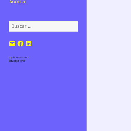
Acerca
Buscar:
Correo
Facebook
LinkedIn
electrónico
Lupita 2014 – 2023
ISSN 2555-6797