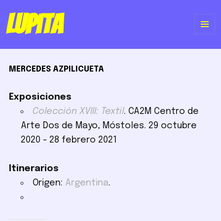
Lupita
ME
Y
MERCEDES AZPILICUETA
WI
Exposiciones
Colección XVIII: Textil
. CA2M Centro de
Arte Dos de Mayo, Móstoles. 29 octubre
2020 - 28 febrero 2021
Itinerarios
Origen:
Argentina
.