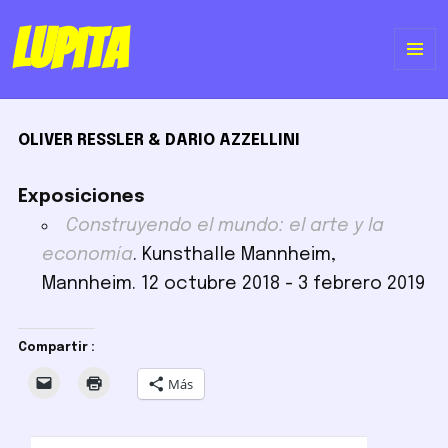
Lupita
ME
Y
OLIVER RESSLER & DARIO AZZELLINI
WI
Exposiciones
Construyendo el mundo: el arte y la
economía
. Kunsthalle Mannheim,
Mannheim. 12 octubre 2018 - 3 febrero 2019
Compartir :
Más