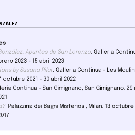
NZÁLEZ
es
González, Apuntes de San Lorenzo
. Galleria Conti
rero 2023 - 15 abril 2023
ions by Susana Pilar
. Galleria Continua - Les Moulin
7 octubre 2021 - 30 abril 2022
lleria Continua - San Gimignano, San Gimignano. 29
021
a?
. Palazzina dei Bagni Misteriosi, Milán. 13 octubre
2017