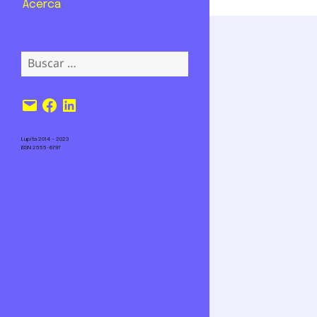
Acerca
Buscar:
Correo
Facebook
LinkedIn
electrónico
Lupita 2014 – 2023
ISSN 2555-6797