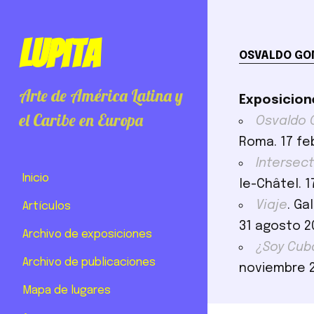
Lupita
OSVALDO GO
Arte de América Latina y
Exposicion
el Caribe en Europa
Osvaldo 
Roma. 17 feb
Intersect
Inicio
le-Châtel. 1
Viaje
. Ga
Artículos
31 agosto 2
Archivo de exposiciones
¿Soy Cub
Archivo de publicaciones
noviembre 
Mapa de lugares