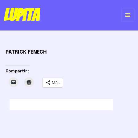
Lupita
ME
Y
WI
PATRICK FENECH
Compartir :
Más