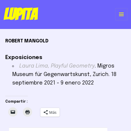
Lupita
ME
Y
ROBERT MANGOLD
WI
Exposiciones
Laura Lima, Playful Geometry
. Migros
Museum für Gegenwartskunst, Zurich. 18
septiembre 2021 - 9 enero 2022
Compartir :
Más