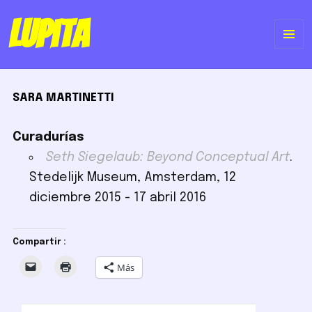
Lupita
ME
Y
SARA MARTINETTI
WI
Curadurías
Seth Siegelaub: Beyond Conceptual Art
.
Stedelijk Museum, Amsterdam, 12
diciembre 2015 - 17 abril 2016
Compartir :
Más