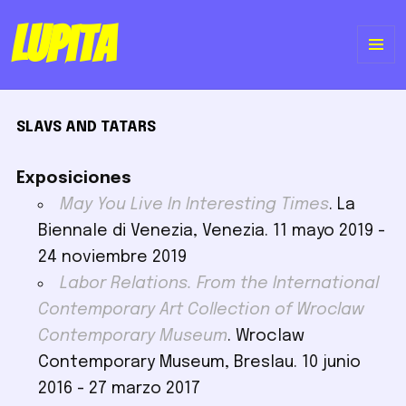
Lupita
ME
Y
SLAVS AND TATARS
WI
Exposiciones
May You Live In Interesting Times
. La
Biennale di Venezia, Venezia. 11 mayo 2019 -
24 noviembre 2019
Labor Relations. From the International
Contemporary Art Collection of Wroclaw
Contemporary Museum
. Wroclaw
Contemporary Museum, Breslau. 10 junio
2016 - 27 marzo 2017