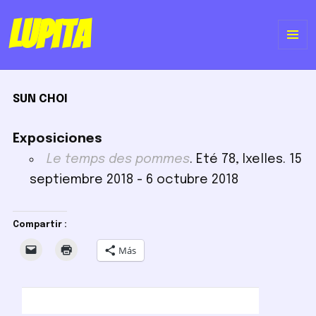
Lupita
ME
Y
SUN CHOI
WI
Exposiciones
Le temps des pommes
. Eté 78, Ixelles. 15
septiembre 2018 - 6 octubre 2018
Compartir :
Más