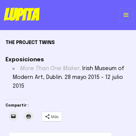
Lupita
ME
Y
THE PROJECT TWINS
WI
Exposiciones
More Than One Maker
. Irish Museum of
Modern Art, Dublin. 28 mayo 2015 - 12 julio
2015
Compartir :
Más