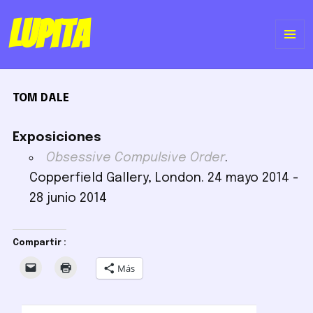
Lupita
ME
Y
TOM DALE
WI
Exposiciones
Obsessive Compulsive Order
.
Copperfield Gallery, London. 24 mayo 2014 -
28 junio 2014
Compartir :
Más