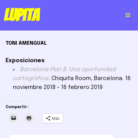
Lupita
ME
Y
TONI AMENGUAL
WI
Exposiciones
Barcelona Plan B. Una oportunidad
cartográfica
. Chiquita Room, Barcelona. 16
noviembre 2018 - 16 febrero 2019
Compartir :
Más