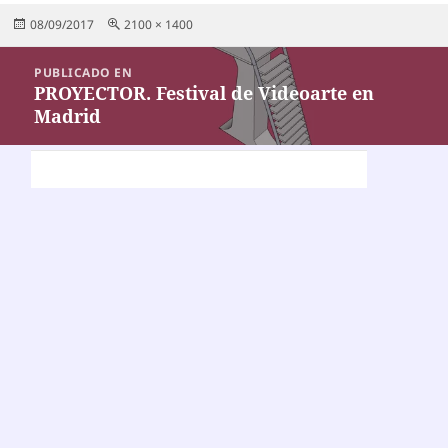
Publicado
Tamaño
08/09/2017
2100 × 1400
el
completo
Navegación
PUBLICADO EN
de
PROYECTOR. Festival de Videoarte en
Madrid
entradas