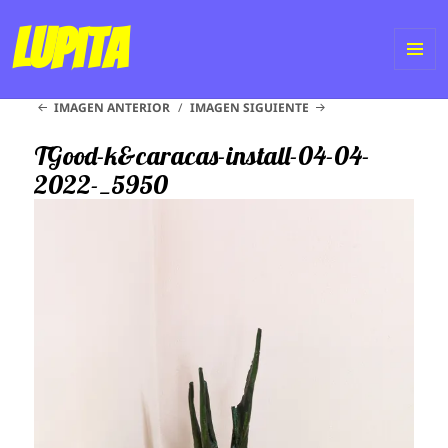
Lupita
ME
IMAGEN ANTERIOR
IMAGEN SIGUIENTE
Y
WI
TGood-k&caracas-install-04-04-
2022-_5950