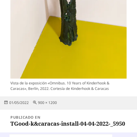
Vista de la exposición «Omnibus. 10 Years of Kinderhook &
Caracas», Berlín, 2022. Cortesía de Kinderhook & Caracas
Publicado
Tamaño
01/05/2022
900 × 1200
el
completo
Navegación
PUBLICADO EN
de
TGood-k&caracas-install-04-04-2022-_5950
entradas