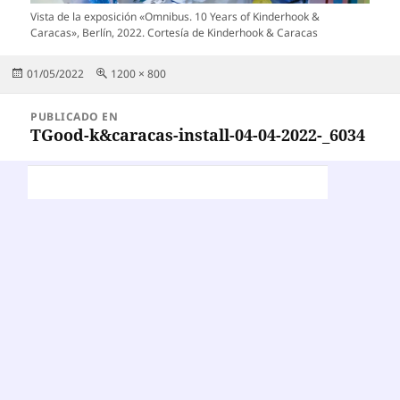
Vista de la exposición «Omnibus. 10 Years of Kinderhook &
Caracas», Berlín, 2022. Cortesía de Kinderhook & Caracas
Publicado
Tamaño
01/05/2022
1200 × 800
el
completo
Navegación
PUBLICADO EN
de
TGood-k&caracas-install-04-04-2022-_6034
entradas