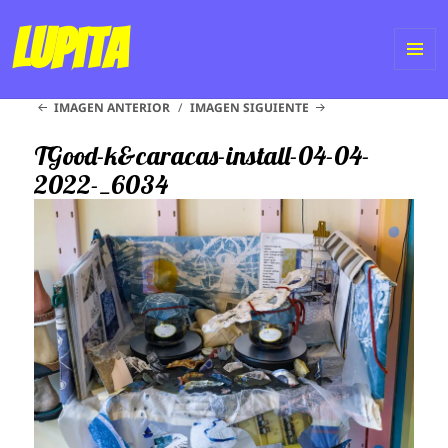
Lupita
ME
IMAGEN ANTERIOR
IMAGEN SIGUIENTE
Y
WI
TGood-k&caracas-install-04-04-
2022-_6034