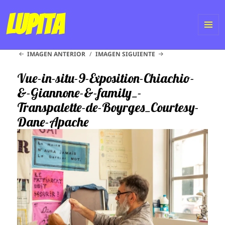
Lupita
ME
IMAGEN ANTERIOR
IMAGEN SIGUIENTE
Y
WI
Vue-in-situ-9-Exposition-Chiachio-
&-Giannone-&-family_-
Transpalette-de-Boyrges_Courtesy-
Dane-Apache