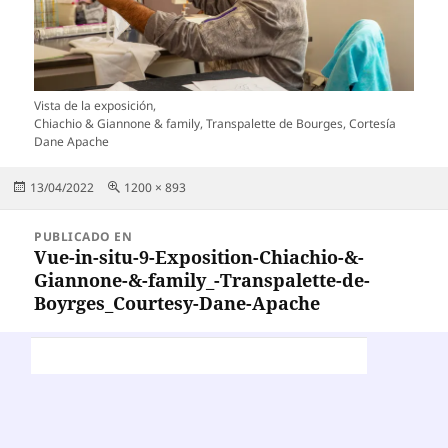
Vista de la exposición,
Chiachio & Giannone & family, Transpalette de Bourges, Cortesía
Dane Apache
Publicado
Tamaño
13/04/2022
1200 × 893
el
completo
Navegación
PUBLICADO EN
de
Vue-in-situ-9-Exposition-Chiachio-&-
Giannone-&-family_-Transpalette-de-
entradas
Boyrges_Courtesy-Dane-Apache