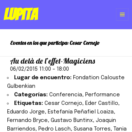
Lupita
ME
Y
Eventos en los que participa:
Cesar Cornejo
WI
Au delà de l’effet-Magiciens
06/02/2015 11:00
–
18:00
Lugar de encuentro:
Fondation Calouste
Gulbenkian
Categorías:
Conferencia
,
Performance
Etiquetas:
Cesar Cornejo
,
Eder Castillo
,
Eduardo Jorge
,
Estefanía Peñafiel Loaiza
,
Fernando Bryce
,
Gustavo Buntinx
,
Joaquin
Barriendos
,
Pedro Lasch
,
Susana Torres
,
Tania