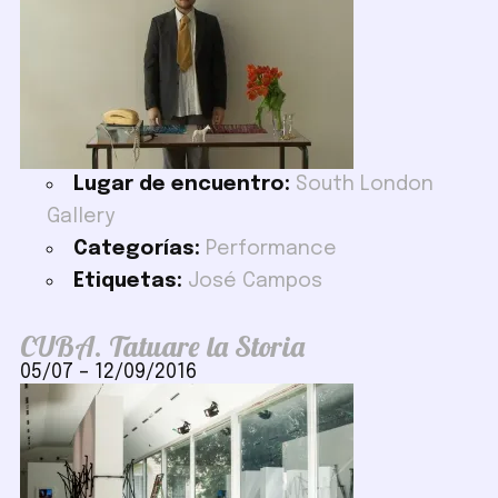
Lugar de encuentro:
South London
Gallery
Categorías:
Performance
Etiquetas:
José Campos
CUBA. Tatuare la Storia
05/07
–
12/09/2016