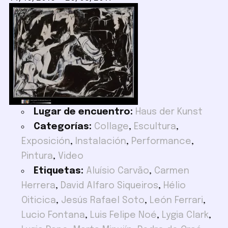
Lugar de encuentro:
Haus der Kunst
Categorías:
Collage
,
Escultura
,
Exposición
,
Instalación
,
Performance
,
Pintura
,
Video
Etiquetas:
Aluísio Carvão
,
Carmen
Herrera
,
David Alfaro Siqueiros
,
Hélio
Oiticica
,
Jesús Rafael Soto
,
León Ferrari
,
Lucio Fontana
,
Luis Felipe Noé
,
Lygia Clark
,