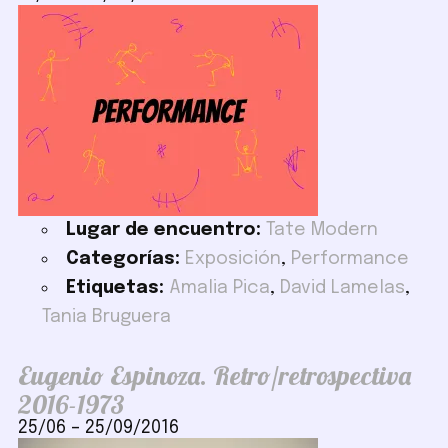
Lugar de encuentro:
Tate Modern
Categorías:
Exposición
,
Performance
Etiquetas:
Amalia Pica
,
David Lamelas
,
Tania Bruguera
Eugenio Espinoza. Retro/retrospectiva
2016-1973
25/06
–
25/09/2016