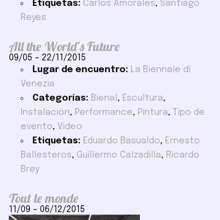
Etiquetas:
Carlos Amorales
,
Santiago
Reyes
All the World’s Future
09/05
–
22/11/2015
Lugar de encuentro:
La Biennale di
Venezia
Categorías:
Bienal
,
Escultura
,
Instalación
,
Performance
,
Pintura
,
Tipo de
evento
,
Video
Etiquetas:
Eduardo Basualdo
,
Ernesto
Ballesteros
,
Guillermo Calzadilla
,
Ricardo
Brey
Tout le monde
11/09
–
06/12/2015