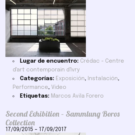
Lugar de encuentro:
Crédac - Centre
d'art contemporain d'Ivry
Categorías:
Exposición
,
Instalación
,
Performance
,
Video
Etiquetas:
Marcos Avila Forero
Second Exhibition – Sammlung Boros
Collection
17/09/2015
–
17/09/2017