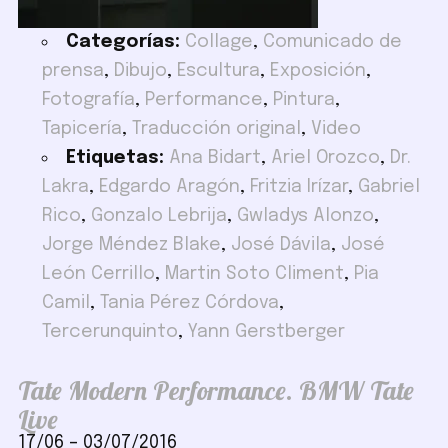
Categorías:
Collage
,
Comunicado de
prensa
,
Dibujo
,
Escultura
,
Exposición
,
Fotografía
,
Performance
,
Pintura
,
Tapicería
,
Traducción original
,
Video
Etiquetas:
Ana Bidart
,
Ariel Orozco
,
Dr.
Lakra
,
Edgardo Aragón
,
Fritzia Irízar
,
Gabriel
Rico
,
Gonzalo Lebrija
,
Gwladys Alonzo
,
Jorge Méndez Blake
,
José Dávila
,
José
León Cerrillo
,
Martin Soto Climent
,
Pia
Camil
,
Tania Pérez Córdova
,
Tercerunquinto
,
Yann Gerstberger
Tate Modern Performance. BMW Tate
Live
17/06
–
03/07/2016