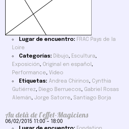
Lugar de encuentro:
FRAC Pays de la
Loire
Categorías:
Dibujo
,
Escultura
,
Exposición
,
Original en español
,
Performance
,
Video
Etiquetas:
Andrea Chirinos
,
Cynthia
Gutiérrez
,
Diego Berruecos
,
Gabriel Rosas
Alemán
,
Jorge Satorre
,
Santiago Borja
Au delà de l’effet-Magiciens
06/02/2015 11:00
–
18:00
Lugar de encuentro:
Fondation