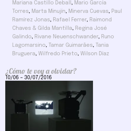
Mariana Castillo Deball
,
Mario García
Torres
,
Marta Minujín
,
Minerva Cuevas
,
Paul
Ramírez Jonas
,
Rafael Ferrer
,
Raimond
Chaves & Gilda Mantilla
,
Regina José
Galindo
,
Rivane Neuenschwander
,
Runo
Lagomarsino
,
Tamar Guimarães
,
Tania
Bruguera
,
Wilfredo Prieto
,
Wilson Díaz
¿Cómo te voy a olvidar?
10/06
–
30/07/2016