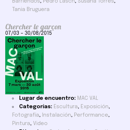
Barriendos
,
Pedro Lasch
,
Susana Torres
,
Tania Bruguera
Chercher le garçon
07/03
–
30/08/2015
Lugar de encuentro:
MAC VAL
Categorías:
Escultura
,
Exposición
,
Fotografía
,
Instalación
,
Performance
,
Pintura
,
Video