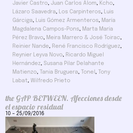
Javier Castro
,
Juan Carlos Alom
,
Kcho
,
Lázaro Saavedra
,
Los Carpinteros
,
Luis
Gárciga
,
Luis Gómez Armenteros
,
María
Magdalena Campos-Pons
,
Marta María
Pérez Bravo
,
Meira Marrero & José Toirac
,
Reinier Nande
,
René Francisco Rodríguez
,
Reynier Leyva Novo
,
Ricardo Miguel
Hernández
,
Susana Pilar Delahante
Matienzo
,
Tania Bruguera
,
Tonel
,
Tony
Labat
,
Wilfredo Prieto
the GAP BETWEEN. Afecciones desde
el espacio residual
10
–
25/09/2016