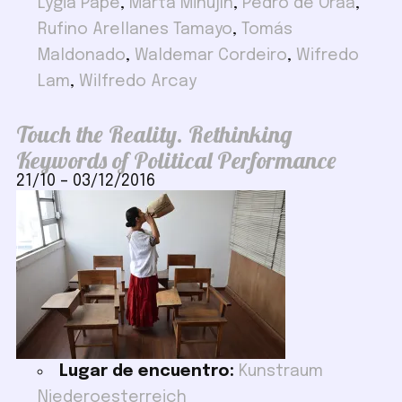
Lygia Pape
,
Marta Minujín
,
Pedro de Oraá
,
Rufino Arellanes Tamayo
,
Tomás
Maldonado
,
Waldemar Cordeiro
,
Wifredo
Lam
,
Wilfredo Arcay
Touch the Reality. Rethinking
Keywords of Political Performance
21/10
–
03/12/2016
Lugar de encuentro:
Kunstraum
Niederoesterreich