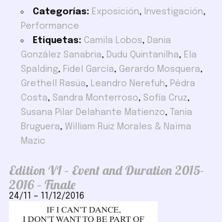
Categorías:
Exposición
,
Investigación
,
Performance
Etiquetas:
Camila Lobos
,
Dania
González Sanabria
,
Dudu Quintanilha
,
Ela
Spalding
,
Fidel García
,
Gerardo Mosquera
,
Grethell Rasúa
,
Leandro Nerefuh
,
Pêdra
Costa
,
Sandra Monterroso
,
Sofía Cruz
,
Susana Pilar Delahante Matienzo
,
Tania
Bruguera
,
William Ruiz Morales & Naïma
Mazic
Edition VI – Event and Duration 2015-
2016 – Finale
24/11
–
11/12/2016