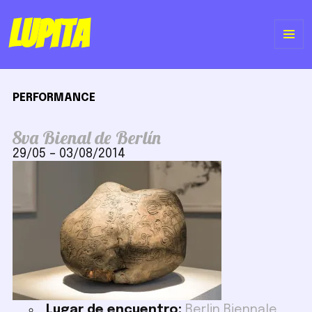
Lupita
ME
Y
PERFORMANCE
WI
8va Bienal de Berlín
29/05
–
03/08/2014
Lugar de encuentro:
Berlin Biennale