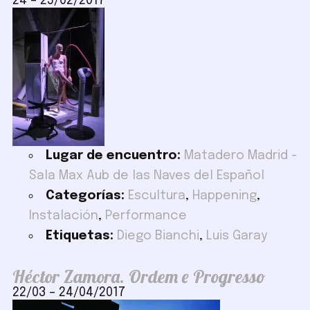
24
–
25/02/2017
Lugar de encuentro:
Matadero Madrid -
Sala Max Aub de las Naves del Español
Categorías:
Escultura
,
Happening
,
Instalación
,
Performance
Etiquetas:
Diego Bianchi
,
Luis Garay
Héctor Zamora. Ordem e Progresso
22/03
–
24/04/2017