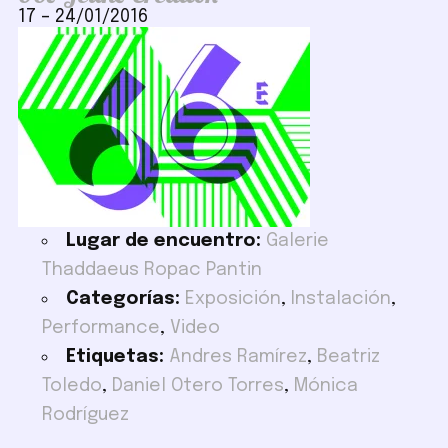
17
–
24/01/2016
Lugar de encuentro:
Galerie
Thaddaeus Ropac Pantin
Categorías:
Exposición
,
Instalación
,
Performance
,
Video
Etiquetas:
Andres Ramírez
,
Beatriz
Toledo
,
Daniel Otero Torres
,
Mónica
Rodríguez