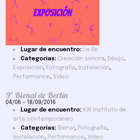
Lugar de encuentro:
Le 6b
Categorías:
Creación sonora
,
Dibujo
,
Exposición
,
Fotografía
,
Instalación
,
Performance
,
Video
9ª Bienal de Berlín
04/06
–
18/09/2016
Lugar de encuentro:
KW Instituto de
arte contemporáneo
Categorías:
Bienal
,
Fotografía
,
Instalación
,
Performance
,
Video