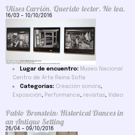
Ulises Carrión. Querido lector. No lea.
16/03
–
10/10/2016
Lugar de encuentro:
Museo Nacional
Centro de Arte Reina Sofía
Categorías:
Creación sonora
,
Exposición
,
Performance
,
revistas
,
Video
Pablo Bronstein: Historical Dances in
an Antique Setting
26/04
–
09/10/2016