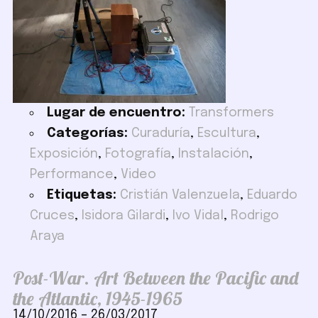
Lugar de encuentro:
Transformers
Categorías:
Curaduría
,
Escultura
,
Exposición
,
Fotografía
,
Instalación
,
Performance
,
Video
Etiquetas:
Cristián Valenzuela
,
Eduardo
Cruces
,
Isidora Gilardi
,
Ivo Vidal
,
Rodrigo
Araya
Post-War. Art Between the Pacific and
the Atlantic, 1945-1965
14/10/2016
–
26/03/2017