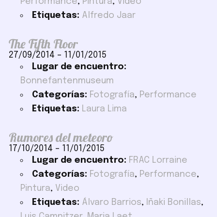
Performance
,
Pintura
,
Video
Etiquetas:
Alfredo Jaar
The Fifth Floor
27/09/2014
–
11/01/2015
Lugar de encuentro:
Bonnefantenmuseum
Categorías:
Fotografía
,
Performance
Etiquetas:
Laura Lima
Rumores del meteoro
17/10/2014
–
11/01/2015
Lugar de encuentro:
FRAC Lorraine
Categorías:
Fotografía
,
Performance
,
Pintura
,
Video
Etiquetas:
Álvaro Barrios
,
Iñaki Bonillas
,
Luis Camnitzer
,
Maria Laet