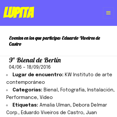
Lupita
ME
Y
Eventos en los que participa:
Eduardo Viveiros de
WI
Castro
9ª Bienal de Berlín
04/06
–
18/09/2016
Lugar de encuentro:
KW Instituto de arte
contemporáneo
Categorías:
Bienal
,
Fotografía
,
Instalación
,
Performance
,
Video
Etiquetas:
Amalia Ulman
,
Debora Delmar
Corp.
,
Eduardo Viveiros de Castro
,
Juan