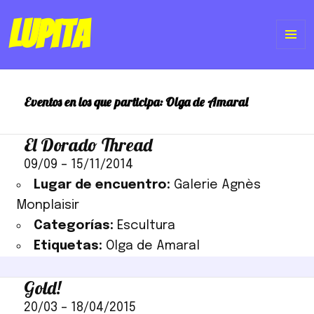
Lupita
ME
Y
Eventos en los que participa:
Olga de Amaral
WI
El Dorado Thread
09/09
–
15/11/2014
Lugar de encuentro:
Galerie Agnès
Monplaisir
Categorías:
Escultura
Etiquetas:
Olga de Amaral
Gold!
20/03
–
18/04/2015