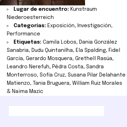
Lugar de encuentro:
Kunstraum
Niederoesterreich
Categorías:
Exposición
,
Investigación
,
Performance
Etiquetas:
Camila Lobos
,
Dania González
Sanabria
,
Dudu Quintanilha
,
Ela Spalding
,
Fidel
García
,
Gerardo Mosquera
,
Grethell Rasúa
,
Leandro Nerefuh
,
Pêdra Costa
,
Sandra
Monterroso
,
Sofía Cruz
,
Susana Pilar Delahante
Matienzo
,
Tania Bruguera
,
William Ruiz Morales
& Naïma Mazic