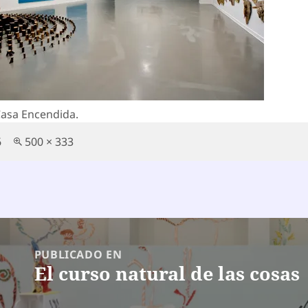
Casa Encendida.
Tamaño
6
500 × 333
completo
egación
PUBLICADO EN
El curso natural de las cosas
radas