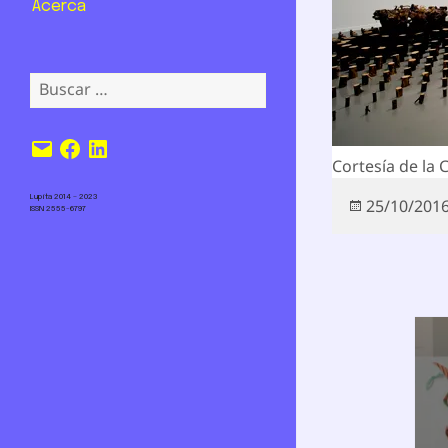
Acerca
Buscar:
Correo
Facebook
LinkedIn
electrónico
Cortesía de la 
Lupita 2014 – 2023
Publicado
25/10/201
ISSN 2555-6797
el
Nav
de
ent