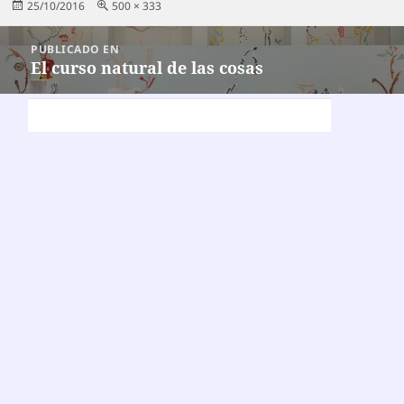
Publicado
Tamaño
25/10/2016
500 × 333
el
completo
Navegación
PUBLICADO EN
de
El curso natural de las cosas
entradas