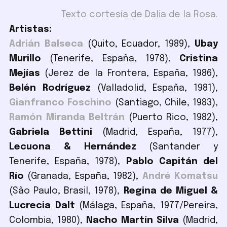
Texto cortesía de Dalia de la Rosa.
Artistas:
Adrián Balseca
(Quito, Ecuador, 1989),
Ubay
Murillo
(Tenerife, España, 1978),
Cristina
Mejías
(Jerez de la Frontera, España, 1986),
Belén Rodríguez
(Valladolid, España, 1981),
Gianfranco Foschino
(Santiago, Chile, 1983),
Ramón Miranda Beltrán
(Puerto Rico, 1982),
Gabriela Bettini
(Madrid, España, 1977),
Lecuona & Hernández
(Santander y
Tenerife, España, 1978),
Pablo Capitán del
Río
(Granada, España, 1982),
André Komatsu
(São Paulo, Brasil, 1978),
Regina de Miguel &
Lucrecia Dalt
(Málaga, España, 1977/Pereira,
Colombia, 1980),
Nacho Martín Silva
(Madrid,