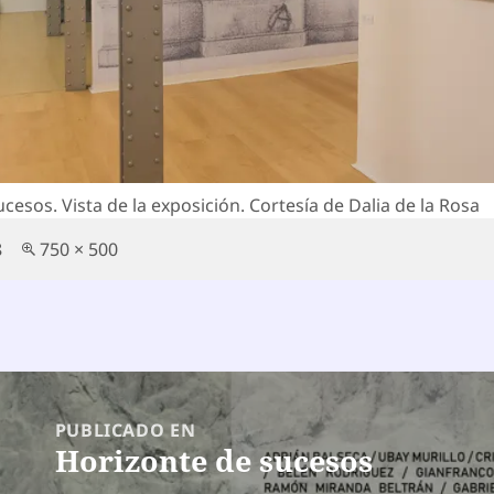
cesos. Vista de la exposición. Cortesía de Dalia de la Rosa
Tamaño
8
750 × 500
completo
egación
PUBLICADO EN
Horizonte de sucesos
radas