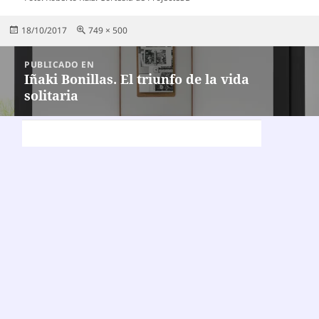
Publicado
Tamaño
18/10/2017
749 × 500
el
completo
Navegación
PUBLICADO EN
de
Iñaki Bonillas. El triunfo de la vida
solitaria
entradas