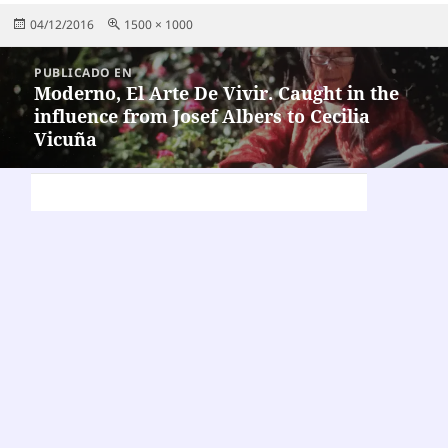
Publicado
Tamaño
04/12/2016
1500 × 1000
el
completo
Navegación
PUBLICADO EN
de
Moderno, El Arte De Vivir. Caught in the
influence from Josef Albers to Cecilia
entradas
Vicuña