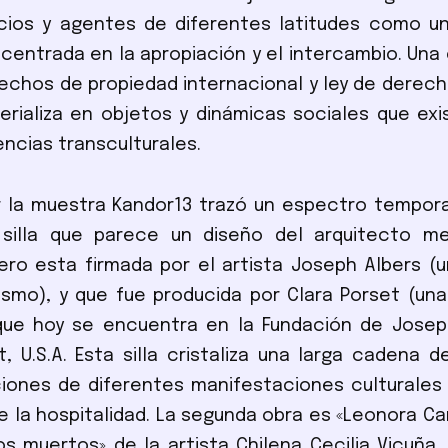
cios y agentes de diferentes latitudes como u
centrada en la apropiación y el intercambio. Una
rechos de propiedad internacional y ley de derech
rializa en objetos y dinámicas sociales que ex
encias transculturales.
 la muestra Kandor13 trazó un espectro tempora
 silla que parece un diseño del arquitecto me
ero esta firmada por el artista Joseph Albers (
smo), y que fue producida por Clara Porset (un
que hoy se encuentra en la Fundación de Josep
, U.S.A. Esta silla cristaliza una larga cadena d
ones de diferentes manifestaciones culturales 
e la hospitalidad. La segunda obra es «Leonora Car
os muertos» de la artista Chilena Cecilia Vicuña. 