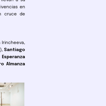
llevan a su
vivencias en
un cruce de
a Irincheeva,
),
Santiago
,
Esperanza
dro Almanza