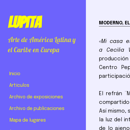
Lupita
MODERNO, EL
Arte de América Latina y
«Mi casa e
el Caribe en Europa
a Cecilia 
producción
Centro Pep
Inicio
participaci
Artículos
El refrán 
Archivo de exposiciones
compartido 
Archivo de publicaciones
Así mismo, 
la luz del i
Mapa de lugares
de lo ajeno