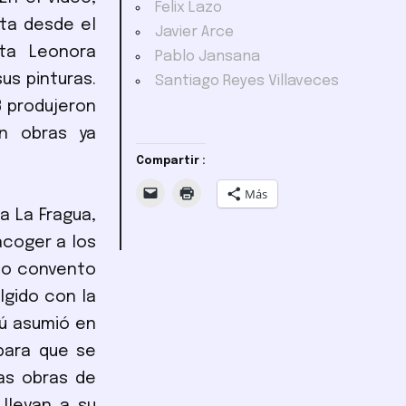
Felix Lazo
ta desde el
Javier Arce
sta Leonora
Pablo Jansana
us pinturas.
Santiago Reyes Villaveces
3 produjeron
on obras ya
Compartir :
Más
a La Fragua,
acoger a los
guo convento
lgido con la
iú asumió en
 para que se
as obras de