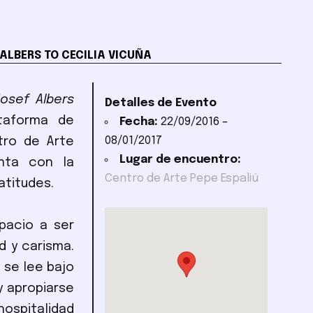
 ALBERS TO CECILIA VICUÑA
osef Albers
Detalles de Evento
ataforma de
Fecha:
22/09/2016
–
08/01/2017
tro de Arte
Lugar de encuentro:
nta con la
Centro de Arte Pepe Espaliú
atitudes.
pacio a ser
d y carisma.
 se lee bajo
 y apropiarse
hospitalidad