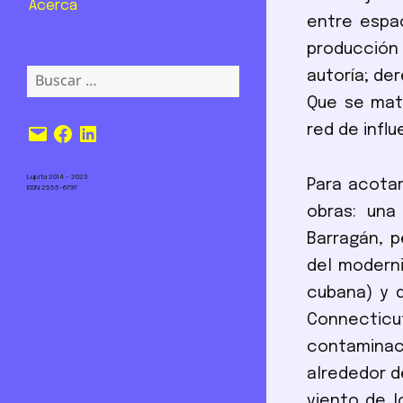
Acerca
entre espa
producción 
Buscar:
autoría; de
Que se mate
Correo
Facebook
LinkedIn
red de influ
electrónico
Lupita 2014 – 2023
Para acotar
ISSN 2555-6797
obras: una
Barragán, p
del moderni
cubana) y 
Connecticut
contaminaci
alrededor d
viento de l