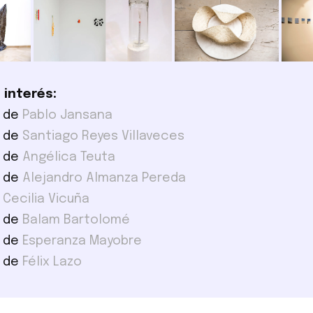
 interés:
b de
Pablo Jansana
b de
Santiago Reyes Villaveces
b de
Angélica Teuta
b de
Alejandro Almanza Pereda
b
Cecilia Vicuña
b de
Balam Bartolomé
b de
Esperanza Mayobre
b de
Félix Lazo