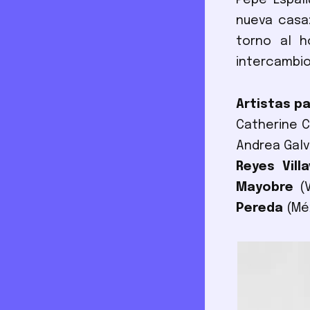
Pepe Espali
nueva casa:
torno al h
intercambio
Artistas p
Catherine C
Andrea Galv
Reyes Vill
Mayobre
(V
Pereda
(Mé