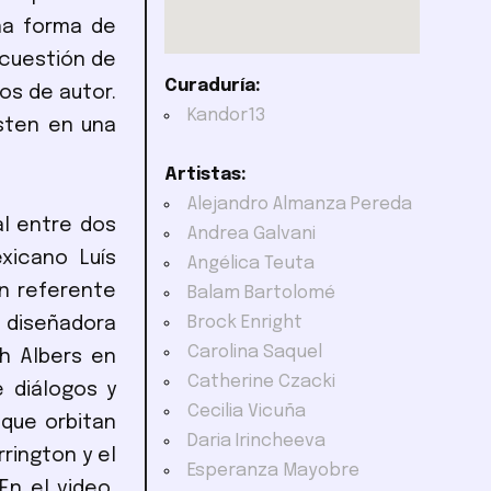
na forma de
 cuestión de
Curaduría:
os de autor.
Kandor13
isten en una
Artistas:
Alejandro Almanza Pereda
l entre dos
Andrea Galvani
xicano Luís
Angélica Teuta
un referente
Balam Bartolomé
Brock Enright
a diseñadora
Carolina Saquel
h Albers en
Catherine Czacki
e diálogos y
Cecilia Vicuña
que orbitan
Daria Irincheeva
rington y el
Esperanza Mayobre
En el video,