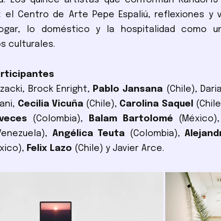
ú. Los quince artistas que conforman Kandor13 
 el Centro de Arte Pepe Espaliú, reflexiones y 
ogar, lo doméstico y la hospitalidad como 
s culturales.
articipantes
zacki, Brock Enright,
Pablo Jansana
(Chile), Dari
ani,
Cecilia Vicuña
(Chile),
Carolina Saquel
(Chile
aveces
(Colombia),
Balam Bartolomé
(México)
enezuela),
Angélica Teuta
(Colombia),
Alejan
xico),
Felix Lazo
(Chile) y Javier Arce.