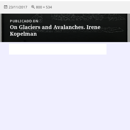
Publicado
Tamaño
23/11/2017
800 × 534
el
completo
Navegación
PUBLICADO EN
de
On Glaciers and Avalanches. Irene
Kopelman
entradas