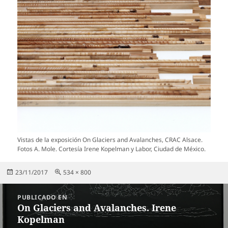
Vistas de la exposición On Glaciers and Avalanches, CRAC Alsace.
Fotos A. Mole. Cortesía Irene Kopelman y Labor, Ciudad de México.
Publicado
Tamaño
23/11/2017
534 × 800
el
completo
Navegación
PUBLICADO EN
de
On Glaciers and Avalanches. Irene
Kopelman
entradas