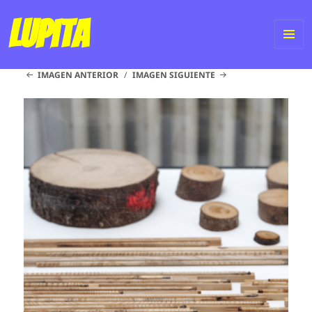
Lupita
ME
IMAGEN ANTERIOR
IMAGEN SIGUIENTE
Y
WI