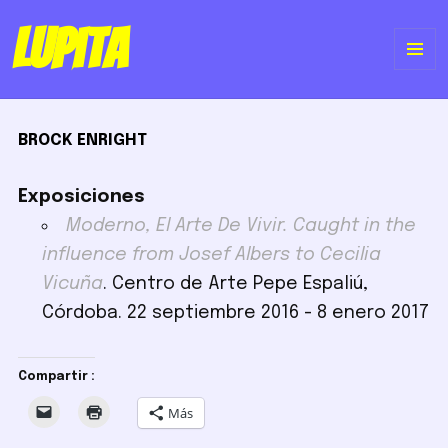
Lupita
ME
Y
BROCK ENRIGHT
WI
Exposiciones
Moderno, El Arte De Vivir. Caught in the
influence from Josef Albers to Cecilia
Vicuña
. Centro de Arte Pepe Espaliú,
Córdoba. 22 septiembre 2016 - 8 enero 2017
Compartir :
Más