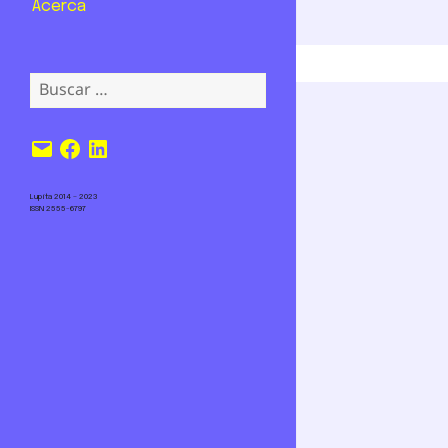
Acerca
Buscar:
Correo
Facebook
LinkedIn
electrónico
Lupita 2014 – 2023
ISSN 2555-6797