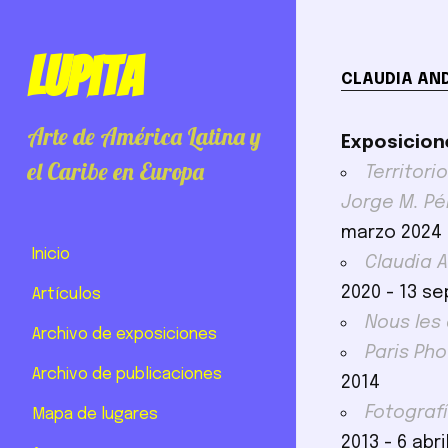
Lupita
CLAUDIA AN
Arte de América Latina y
Exposicion
el Caribe en Europa
Territor
Jorge M. Pé
marzo 2024 
Inicio
Claudia 
2020 - 13 s
Artículos
Nous les
Archivo de exposiciones
Paris Pho
Archivo de publicaciones
2014
Fotograf
Mapa de lugares
2013 - 6 abri