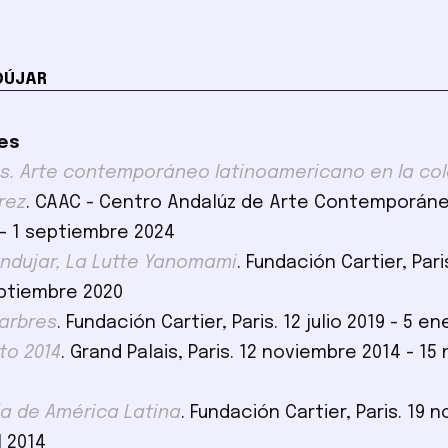
DÚJAR
es
ios. Arte contemporáneo latinoamericano en la co
rez
. CAAC - Centro Andalúz de Arte Contemporáneo
- 1 septiembre 2024
Andujar, La Lutte Yanomami
. Fundación Cartier, Par
eptiembre 2020
 arbres
. Fundación Cartier, Paris. 12 julio 2019 - 5 e
to 2014
. Grand Palais, Paris. 12 noviembre 2014 - 1
ía de América Latina
. Fundación Cartier, Paris. 19 
l 2014