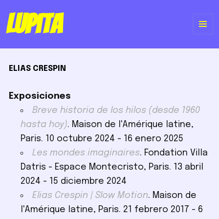
Lupita
ME
Y
ELIAS CRESPIN
WI
Exposiciones
Breve historia de los hilos (desde 1960
hasta hoy)
. Maison de l'Amérique latine,
Paris. 10 octubre 2024 - 16 enero 2025
Les mondes imaginaires
. Fondation Villa
Datris - Espace Montecristo, Paris. 13 abril
2024 - 15 diciembre 2024
Elias Crespin | Slow Motion
. Maison de
l'Amérique latine, Paris. 21 febrero 2017 - 6