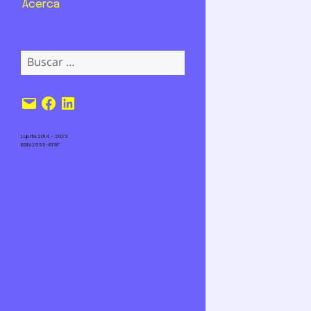
Acerca
Buscar:
Correo
Facebook
LinkedIn
electrónico
Lupita 2014 – 2023
ISSN 2555-6797