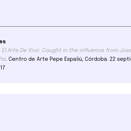
es
El Arte De Vivir. Caught in the influence from Jose
uña
. Centro de Arte Pepe Espaliú, Córdoba. 22 sept
017