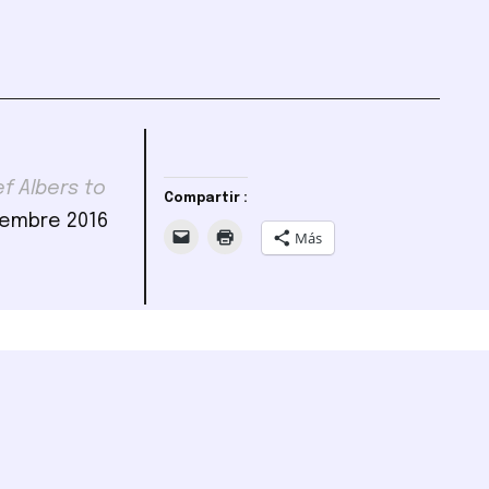
f Albers to
Compartir :
iembre 2016
Más