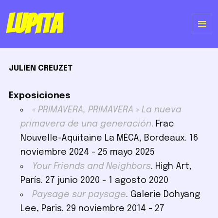
Lupita
ME
Y
JULIEN CREUZET
WI
Exposiciones
« PRIMAVERA, PRIMAVERA » La nueva
primavera de una generación
. Frac
Nouvelle-Aquitaine La MÉCA, Bordeaux. 16
noviembre 2024 - 25 mayo 2025
Your Friends and Neighbors
. High Art,
París. 27 junio 2020 - 1 agosto 2020
Paysage sur paysage
. Galerie Dohyang
Lee, Paris. 29 noviembre 2014 - 27