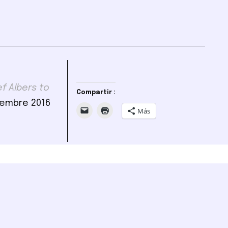
f Albers to
Compartir :
iembre 2016
Más