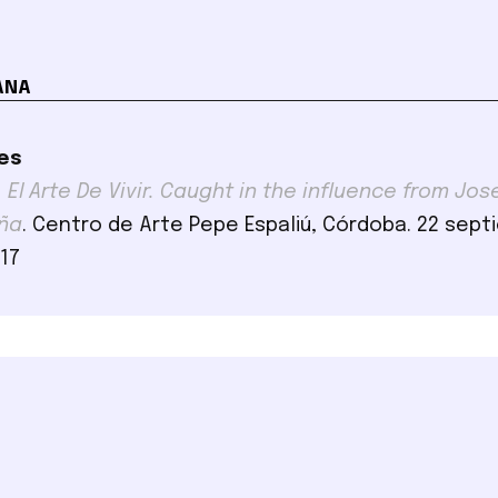
ANA
es
El Arte De Vivir. Caught in the influence from Jose
uña
. Centro de Arte Pepe Espaliú, Córdoba. 22 sept
017