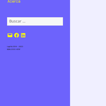
Acerca
Buscar:
Correo
Facebook
LinkedIn
electrónico
Lupita 2014 – 2023
ISSN 2555-6797