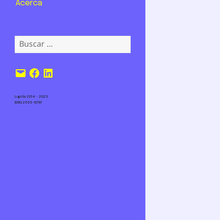
Acerca
Buscar:
Correo
Facebook
LinkedIn
electrónico
Lupita 2014 – 2023
ISSN 2555-6797