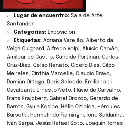
Lugar de encuentro:
Sala de Arte
Santander
Categorías:
Exposición
Etiquetas:
Adriana Varejão
,
Alberto da
Veiga Quignard
,
Alfredo Volpi
,
Aluísio Carvão
,
Amílcar de Castro
,
Cándido Portinari
,
Carlos
Cruz-Díez
,
Celso Renato
,
Cícero Dias
,
Cildo
Meireles
,
Cinthia Marcelle
,
Claudio Bravo
,
Damián Ortega
,
Doris Salcedo
,
Emiliano di
Cavalcanti
,
Ernesto Neto
,
Flávio de Carvalho
,
Frans Krajcberg
,
Gabriel Orozco
,
Gerardo de
Barros
,
Gyula Kosice
,
Hélio Oiticica
,
Hércules
Barsotti
,
Hermelindo Fiaminghi
,
Ione Saldanha
,
Iván Serpa
,
Jesús Rafael Soto
,
Joaquín Torres