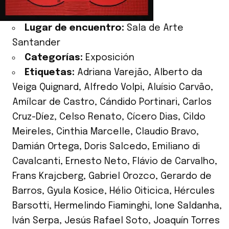
Lugar de encuentro:
Sala de Arte
Santander
Categorías:
Exposición
Etiquetas:
Adriana Varejão
,
Alberto da
Veiga Quignard
,
Alfredo Volpi
,
Aluísio Carvão
,
Amílcar de Castro
,
Cándido Portinari
,
Carlos
Cruz-Díez
,
Celso Renato
,
Cícero Dias
,
Cildo
Meireles
,
Cinthia Marcelle
,
Claudio Bravo
,
Damián Ortega
,
Doris Salcedo
,
Emiliano di
Cavalcanti
,
Ernesto Neto
,
Flávio de Carvalho
,
Frans Krajcberg
,
Gabriel Orozco
,
Gerardo de
Barros
,
Gyula Kosice
,
Hélio Oiticica
,
Hércules
Barsotti
,
Hermelindo Fiaminghi
,
Ione Saldanha
,
Iván Serpa
,
Jesús Rafael Soto
,
Joaquín Torres