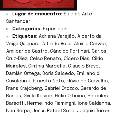
Lugar de encuentro:
Sala de Arte
Santander
Categorías:
Exposición
Etiquetas:
Adriana Varejão
,
Alberto da
Veiga Quignard
,
Alfredo Volpi
,
Aluísio Carvão
,
Amílcar de Castro
,
Cándido Portinari
,
Carlos
Cruz-Díez
,
Celso Renato
,
Cícero Dias
,
Cildo
Meireles
,
Cinthia Marcelle
,
Claudio Bravo
,
Damián Ortega
,
Doris Salcedo
,
Emiliano di
Cavalcanti
,
Ernesto Neto
,
Flávio de Carvalho
,
Frans Krajcberg
,
Gabriel Orozco
,
Gerardo de
Barros
,
Gyula Kosice
,
Hélio Oiticica
,
Hércules
Barsotti
,
Hermelindo Fiaminghi
,
Ione Saldanha
,
Iván Serpa
,
Jesús Rafael Soto
,
Joaquín Torres