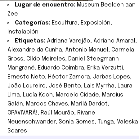
Lugar de encuentro:
Museum Beelden aan
Zee
Categorías:
Escultura
,
Exposición
,
Instalación
Etiquetas:
Adriana Varejão
,
Adriano Amaral
,
Alexandre da Cunha
,
Antonio Manuel
,
Carmela
Gross
,
Cildo Meireles
,
Daniel Steegmann
Mangrané
,
Eduardo Coimbra
,
Erika Verzutti
,
Ernesto Neto
,
Héctor Zamora
,
Jarbas Lopes
,
João Loureiro
,
José Bento
,
Lais Myrrha
,
Laura
Lima
,
Lucía Koch
,
Marcelo Cidade
,
Marcius
Galán
,
Marcos Chaves
,
Marilá Dardot
,
OPAVIVARÁ!
,
Raúl Mourão
,
Rivane
Neuenschwander
,
Sonia Gomes
,
Tunga
,
Valeska
Soares