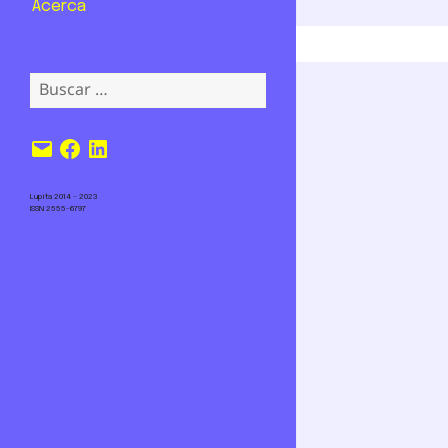
Acerca
Buscar:
Correo
Facebook
LinkedIn
electrónico
Lupita 2014 – 2023
ISSN 2555-6797