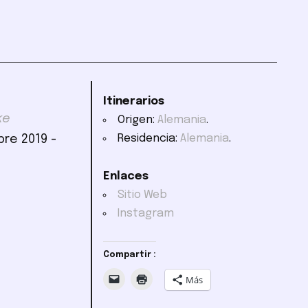
Itinerarios
ke
Origen:
Alemania
.
Residencia:
Alemania
.
bre 2019 -
Enlaces
Sitio Web
Instagram
Compartir :
Más