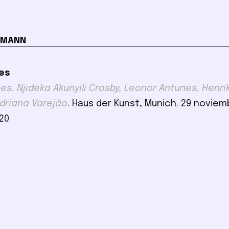
UMANN
es
ties. Njideka Akunyili Crosby, Leonor Antunes, Henri
driana Varejão
. Haus der Kunst, Munich. 29 noviem
20