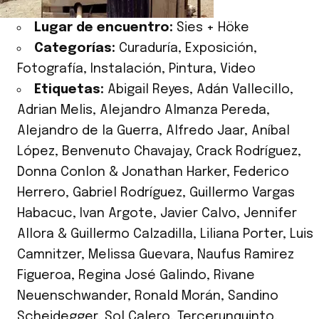
Lugar de encuentro:
Sies + Höke
Categorías:
Curaduría
,
Exposición
,
Fotografía
,
Instalación
,
Pintura
,
Video
Etiquetas:
Abigail Reyes
,
Adán Vallecillo
,
Adrian Melis
,
Alejandro Almanza Pereda
,
Alejandro de la Guerra
,
Alfredo Jaar
,
Aníbal
López
,
Benvenuto Chavajay
,
Crack Rodríguez
,
Donna Conlon & Jonathan Harker
,
Federico
Herrero
,
Gabriel Rodríguez
,
Guillermo Vargas
Habacuc
,
Ivan Argote
,
Javier Calvo
,
Jennifer
Allora & Guillermo Calzadilla
,
Liliana Porter
,
Luis
Camnitzer
,
Melissa Guevara
,
Naufus Ramirez
Figueroa
,
Regina José Galindo
,
Rivane
Neuenschwander
,
Ronald Morán
,
Sandino
Scheidegger
,
Sol Calero
,
Tercerunquinto
,