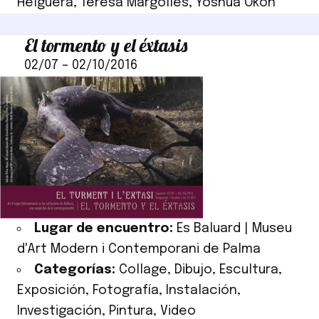
Helguera
,
Teresa Margolles
,
Yoshua Okón
El tormento y el éxtasis
02/07
–
02/10/2016
Lugar de encuentro:
Es Baluard | Museu
d'Art Modern i Contemporani de Palma
Categorías:
Collage
,
Dibujo
,
Escultura
,
Exposición
,
Fotografía
,
Instalación
,
Investigación
,
Pintura
,
Video