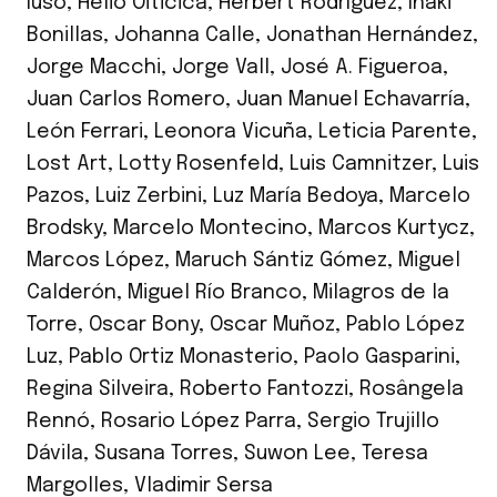
Iuso
,
Hélio Oiticica
,
Herbert Rodríguez
,
Iñaki
Bonillas
,
Johanna Calle
,
Jonathan Hernández
,
Jorge Macchi
,
Jorge Vall
,
José A. Figueroa
,
Juan Carlos Romero
,
Juan Manuel Echavarría
,
León Ferrari
,
Leonora Vicuña
,
Leticia Parente
,
Lost Art
,
Lotty Rosenfeld
,
Luis Camnitzer
,
Luis
Pazos
,
Luiz Zerbini
,
Luz María Bedoya
,
Marcelo
Brodsky
,
Marcelo Montecino
,
Marcos Kurtycz
,
Marcos López
,
Maruch Sántiz Gómez
,
Miguel
Calderón
,
Miguel Río Branco
,
Milagros de la
Torre
,
Oscar Bony
,
Oscar Muñoz
,
Pablo López
Luz
,
Pablo Ortiz Monasterio
,
Paolo Gasparini
,
Regina Silveira
,
Roberto Fantozzi
,
Rosângela
Rennó
,
Rosario López Parra
,
Sergio Trujillo
Dávila
,
Susana Torres
,
Suwon Lee
,
Teresa
Margolles
,
Vladimir Sersa