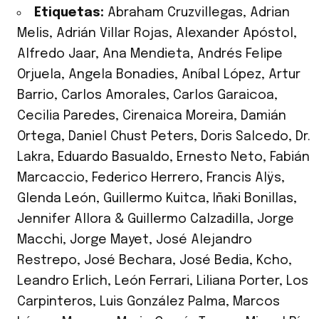
Etiquetas:
Abraham Cruzvillegas
,
Adrian
Melis
,
Adrián Villar Rojas
,
Alexander Apóstol
,
Alfredo Jaar
,
Ana Mendieta
,
Andrés Felipe
Orjuela
,
Angela Bonadies
,
Aníbal López
,
Artur
Barrio
,
Carlos Amorales
,
Carlos Garaicoa
,
Cecilia Paredes
,
Cirenaica Moreira
,
Damián
Ortega
,
Daniel Chust Peters
,
Doris Salcedo
,
Dr.
Lakra
,
Eduardo Basualdo
,
Ernesto Neto
,
Fabián
Marcaccio
,
Federico Herrero
,
Francis Alÿs
,
Glenda León
,
Guillermo Kuitca
,
Iñaki Bonillas
,
Jennifer Allora & Guillermo Calzadilla
,
Jorge
Macchi
,
Jorge Mayet
,
José Alejandro
Restrepo
,
José Bechara
,
José Bedia
,
Kcho
,
Leandro Erlich
,
León Ferrari
,
Liliana Porter
,
Los
Carpinteros
,
Luis González Palma
,
Marcos