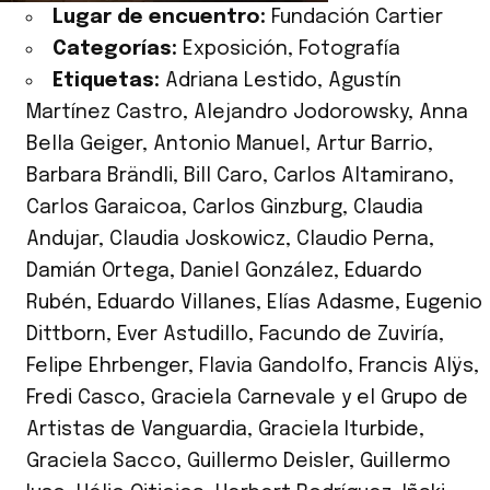
Lugar de encuentro:
Fundación Cartier
Categorías:
Exposición
,
Fotografía
Etiquetas:
Adriana Lestido
,
Agustín
Martínez Castro
,
Alejandro Jodorowsky
,
Anna
Bella Geiger
,
Antonio Manuel
,
Artur Barrio
,
Barbara Brändli
,
Bill Caro
,
Carlos Altamirano
,
Carlos Garaicoa
,
Carlos Ginzburg
,
Claudia
Andujar
,
Claudia Joskowicz
,
Claudio Perna
,
Damián Ortega
,
Daniel González
,
Eduardo
Rubén
,
Eduardo Villanes
,
Elías Adasme
,
Eugenio
Dittborn
,
Ever Astudillo
,
Facundo de Zuviría
,
Felipe Ehrbenger
,
Flavia Gandolfo
,
Francis Alÿs
,
Fredi Casco
,
Graciela Carnevale y el Grupo de
Artistas de Vanguardia
,
Graciela Iturbide
,
Graciela Sacco
,
Guillermo Deisler
,
Guillermo