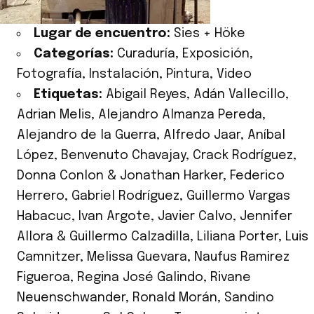
Lugar de encuentro:
Sies + Höke
Categorías:
Curaduría
,
Exposición
,
Fotografía
,
Instalación
,
Pintura
,
Video
Etiquetas:
Abigail Reyes
,
Adán Vallecillo
,
Adrian Melis
,
Alejandro Almanza Pereda
,
Alejandro de la Guerra
,
Alfredo Jaar
,
Aníbal
López
,
Benvenuto Chavajay
,
Crack Rodríguez
,
Donna Conlon & Jonathan Harker
,
Federico
Herrero
,
Gabriel Rodríguez
,
Guillermo Vargas
Habacuc
,
Ivan Argote
,
Javier Calvo
,
Jennifer
Allora & Guillermo Calzadilla
,
Liliana Porter
,
Luis
Camnitzer
,
Melissa Guevara
,
Naufus Ramirez
Figueroa
,
Regina José Galindo
,
Rivane
Neuenschwander
,
Ronald Morán
,
Sandino