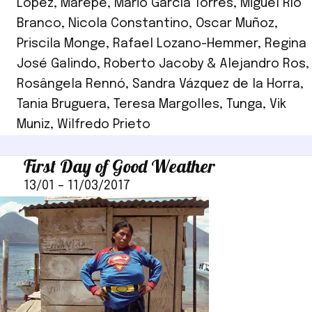
López
,
Marepe
,
Mario García Torres
,
Miguel Río
Branco
,
Nicola Constantino
,
Oscar Muñoz
,
Priscila Monge
,
Rafael Lozano-Hemmer
,
Regina
José Galindo
,
Roberto Jacoby & Alejandro Ros
,
Rosângela Rennó
,
Sandra Vázquez de la Horra
,
Tania Bruguera
,
Teresa Margolles
,
Tunga
,
Vik
Muniz
,
Wilfredo Prieto
First Day of Good Weather
13/01
–
11/03/2017