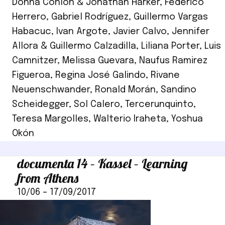
Donna Conlon & Jonathan Harker
,
Federico
Herrero
,
Gabriel Rodríguez
,
Guillermo Vargas
Habacuc
,
Ivan Argote
,
Javier Calvo
,
Jennifer
Allora & Guillermo Calzadilla
,
Liliana Porter
,
Luis
Camnitzer
,
Melissa Guevara
,
Naufus Ramirez
Figueroa
,
Regina José Galindo
,
Rivane
Neuenschwander
,
Ronald Morán
,
Sandino
Scheidegger
,
Sol Calero
,
Tercerunquinto
,
Teresa Margolles
,
Walterio Iraheta
,
Yoshua
Okón
documenta 14 – Kassel – Learning
from Athens
10/06
–
17/09/2017