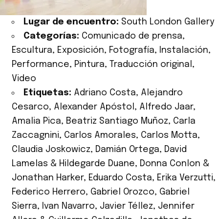
Lugar de encuentro:
South London Gallery
Categorías:
Comunicado de prensa
,
Escultura
,
Exposición
,
Fotografía
,
Instalación
,
Performance
,
Pintura
,
Traducción original
,
Video
Etiquetas:
Adriano Costa
,
Alejandro
Cesarco
,
Alexander Apóstol
,
Alfredo Jaar
,
Amalia Pica
,
Beatriz Santiago Muñoz
,
Carla
Zaccagnini
,
Carlos Amorales
,
Carlos Motta
,
Claudia Joskowicz
,
Damián Ortega
,
David
Lamelas & Hildegarde Duane
,
Donna Conlon &
Jonathan Harker
,
Eduardo Costa
,
Erika Verzutti
,
Federico Herrero
,
Gabriel Orozco
,
Gabriel
Sierra
,
Ivan Navarro
,
Javier Téllez
,
Jennifer