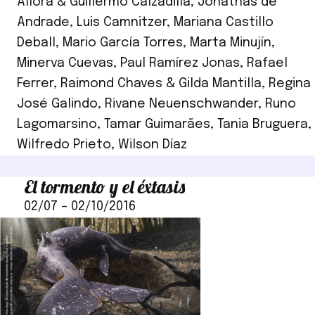
Allora & Guillermo Calzadilla
,
Jonathas de
Andrade
,
Luis Camnitzer
,
Mariana Castillo
Deball
,
Mario García Torres
,
Marta Minujín
,
Minerva Cuevas
,
Paul Ramírez Jonas
,
Rafael
Ferrer
,
Raimond Chaves & Gilda Mantilla
,
Regina
José Galindo
,
Rivane Neuenschwander
,
Runo
Lagomarsino
,
Tamar Guimarães
,
Tania Bruguera
,
Wilfredo Prieto
,
Wilson Díaz
El tormento y el éxtasis
02/07
–
02/10/2016