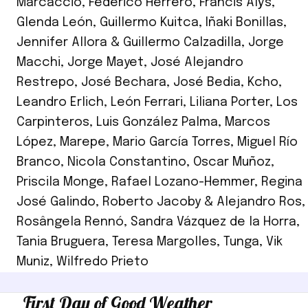
Marcaccio
,
Federico Herrero
,
Francis Alÿs
,
Glenda León
,
Guillermo Kuitca
,
Iñaki Bonillas
,
Jennifer Allora & Guillermo Calzadilla
,
Jorge
Macchi
,
Jorge Mayet
,
José Alejandro
Restrepo
,
José Bechara
,
José Bedia
,
Kcho
,
Leandro Erlich
,
León Ferrari
,
Liliana Porter
,
Los
Carpinteros
,
Luis González Palma
,
Marcos
López
,
Marepe
,
Mario García Torres
,
Miguel Río
Branco
,
Nicola Constantino
,
Oscar Muñoz
,
Priscila Monge
,
Rafael Lozano-Hemmer
,
Regina
José Galindo
,
Roberto Jacoby & Alejandro Ros
,
Rosângela Rennó
,
Sandra Vázquez de la Horra
,
Tania Bruguera
,
Teresa Margolles
,
Tunga
,
Vik
Muniz
,
Wilfredo Prieto
First Day of Good Weather