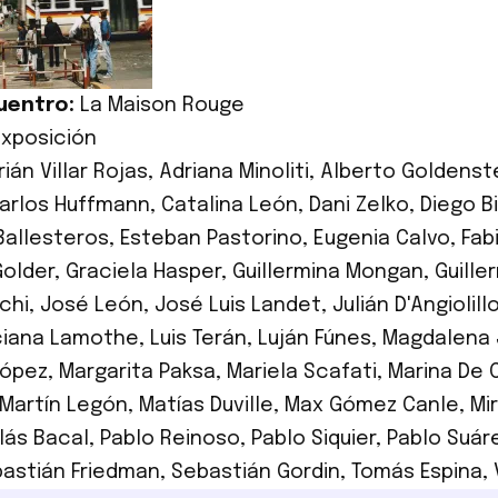
uentro:
La Maison Rouge
Exposición
ián Villar Rojas
,
Adriana Minoliti
,
Alberto Goldenst
arlos Huffmann
,
Catalina León
,
Dani Zelko
,
Diego B
Ballesteros
,
Esteban Pastorino
,
Eugenia Calvo
,
Fab
Golder
,
Graciela Hasper
,
Guillermina Mongan
,
Guille
chi
,
José León
,
José Luis Landet
,
Julián D'Angiolill
ciana Lamothe
,
Luis Terán
,
Luján Fúnes
,
Magdalena J
López
,
Margarita Paksa
,
Mariela Scafati
,
Marina De 
Martín Legón
,
Matías Duville
,
Max Gómez Canle
,
Mi
lás Bacal
,
Pablo Reinoso
,
Pablo Siquier
,
Pablo Suár
astián Friedman
,
Sebastián Gordin
,
Tomás Espina
,