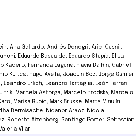
ein
,
Ana Gallardo
,
Andrés Denegri
,
Ariel Cusnir
,
ianchi
,
Eduardo Basualdo
,
Eduardo Stupía
,
Elisa
io Kacero
,
Fernanda Laguna
,
Flavia Da Rin
,
Gabriel
rmo Kuitca
,
Hugo Aveta
,
Joaquín Boz
,
Jorge Gumier
o
,
Leandro Erlich
,
Leandro Tartaglia
,
León Ferrari
,
itrik
,
Marcela Astorga
,
Marcelo Brodsky
,
Marcelo
Caro
,
Marisa Rubio
,
Mark Brusse
,
Marta Minujín
,
rtha Dermisache
,
Nicanor Araoz
,
Nicola
ez
,
Roberto Aizenberg
,
Santiago Porter
,
Sebastian
Valeria Vilar