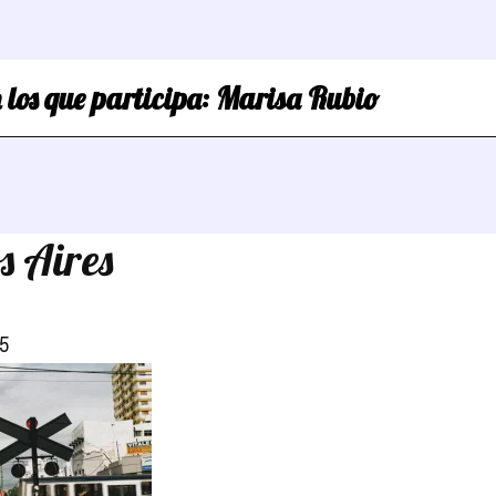
 los que participa:
Marisa Rubio
s Aires
5