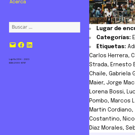
Acerca
Buscar:
Lugar de enc
Categorías:
Correo
Facebook
LinkedIn
Etiquetas:
Adr
electrónico
Carlos Herrera
,
C
Lupita 2014 – 2023
ISSN 2555-6797
Strada
,
Ernesto 
Chaile
,
Gabriela 
Maier
,
Jorge Mac
Lorena Bossi
,
Lu
Pombo
,
Marcos 
Martin Cordiano
,
Costantino
,
Nico
Diaz Morales
,
Seb