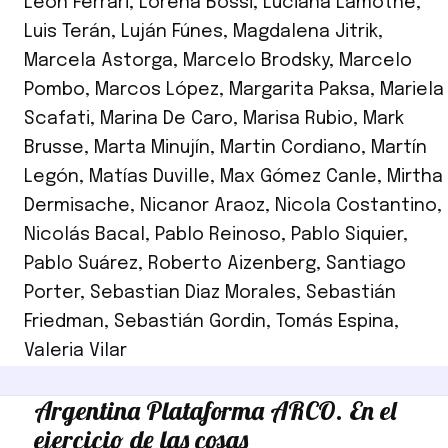
León Ferrari
,
Lorena Bossi
,
Luciana Lamothe
,
Luis Terán
,
Luján Fúnes
,
Magdalena Jitrik
,
Marcela Astorga
,
Marcelo Brodsky
,
Marcelo
Pombo
,
Marcos López
,
Margarita Paksa
,
Mariela
Scafati
,
Marina De Caro
,
Marisa Rubio
,
Mark
Brusse
,
Marta Minujín
,
Martin Cordiano
,
Martín
Legón
,
Matías Duville
,
Max Gómez Canle
,
Mirtha
Dermisache
,
Nicanor Araoz
,
Nicola Costantino
,
Nicolás Bacal
,
Pablo Reinoso
,
Pablo Siquier
,
Pablo Suárez
,
Roberto Aizenberg
,
Santiago
Porter
,
Sebastian Diaz Morales
,
Sebastián
Friedman
,
Sebastián Gordin
,
Tomás Espina
,
Valeria Vilar
Argentina Plataforma ARCO. En el
ejercicio de las cosas