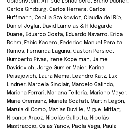
Goldenstein
,
Alfredo Londaibere
,
Bruno Dubner
,
Carlos Ginzburg
,
Carlos Herrera
,
Carlos
Huffmann
,
Cecilia Szalkowicz
,
Claudia del Río
,
Daniel Joglar
,
David Lamelas & Hildegarde
Duane
,
Eduardo Costa
,
Eduardo Navarro
,
Erica
Bohm
,
Fabio Kacero
,
Federico Manuel Peralta
Ramos
,
Fernanda Laguna
,
Gastón Pérsico
,
Humberto Rivas
,
Irene Kopelman
,
Jaime
Davidovich
,
Jorge Gumier Maier
,
Karina
Peisajovich
,
Laura Mema
,
Leandro Katz
,
Lux
Lindner
,
Marcela Sinclair
,
Marcelo Galindo
,
Mariana Ferrari
,
Mariana Tellería
,
Mariano Mayer
,
Marie Orensanz
,
Mariela Scafati
,
Martín Legón
,
Marula di Como
,
Matías Duville
,
Miguel Mitlag
,
Nicanor Araoz
,
Nicolás Gullotta
,
Nicolás
Mastraccio
,
Osías Yanov
,
Paola Vega
,
Paula