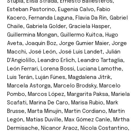
Stupía
,
Elisa Strada
,
Ernesto Ballesteros
,
Esteban Pastorino
,
Eugenia Calvo
,
Fabio
Kacero
,
Fernanda Laguna
,
Flavia Da Rin
,
Gabriel
Chaile
,
Gabriela Golder
,
Graciela Hasper
,
Guillermina Mongan
,
Guillermo Kuitca
,
Hugo
Aveta
,
Joaquín Boz
,
Jorge Gumier Maier
,
Jorge
Macchi
,
José León
,
José Luis Landet
,
Julián
D'Angiolillo
,
Leandro Erlich
,
Leandro Tartaglia
,
León Ferrari
,
Lorena Bossi
,
Luciana Lamothe
,
Luis Terán
,
Luján Fúnes
,
Magdalena Jitrik
,
Marcela Astorga
,
Marcelo Brodsky
,
Marcelo
Pombo
,
Marcos López
,
Margarita Paksa
,
Mariela
Scafati
,
Marina De Caro
,
Marisa Rubio
,
Mark
Brusse
,
Marta Minujín
,
Martin Cordiano
,
Martín
Legón
,
Matías Duville
,
Max Gómez Canle
,
Mirtha
Dermisache
,
Nicanor Araoz
,
Nicola Costantino
,