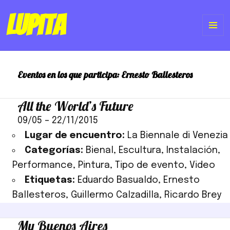
Lupita
ME
Y
Eventos en los que participa:
Ernesto Ballesteros
WI
All the World’s Future
09/05
–
22/11/2015
Lugar de encuentro:
La Biennale di Venezia
Categorías:
Bienal
,
Escultura
,
Instalación
,
Performance
,
Pintura
,
Tipo de evento
,
Video
Etiquetas:
Eduardo Basualdo
,
Ernesto
Ballesteros
,
Guillermo Calzadilla
,
Ricardo Brey
My Buenos Aires