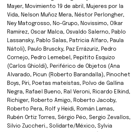
Mayer
,
Movimiento 19 de abril
,
Mujeres por la
Vida
,
Nelson Muñoz Mera
,
Néstor Perlongher
,
Ney Matogrosso
,
No-Grupo
,
Novissimo
,
Olkar
Ramírez
,
Oscar Malca
,
Osvaldo Salerno
,
Pablo
Lassansky
,
Pablo Salas
,
Patricia Alfaro
,
Paula
Nátoli)
,
Paulo Bruscky
,
Paz Errázuriz
,
Pedro
Cornejo
,
Pedro Lemebel
,
Pepitito Esquizo
(Carlos Ghioldi)
,
Periférico de Objetos (Ana
Alvarado
,
Picun (Roberto Barandalla)
,
Pinochet
Boys
,
Piri
,
Poetas mateístas
,
Polvo de Gallina
Negra
,
Rafael Bueno
,
Ral Veroni
,
Ricardo Elkind
,
Richiger
,
Roberto Amigo
,
Roberto Jacoby
,
Roberto Pera
,
Rolf y Heidi
,
Román Lamas
,
Rubén Ortiz Torres
,
Sérgio Péo
,
Sergio Zevallos
,
Silvio Zuccheri.
,
Solidarte/México
,
Sylvia