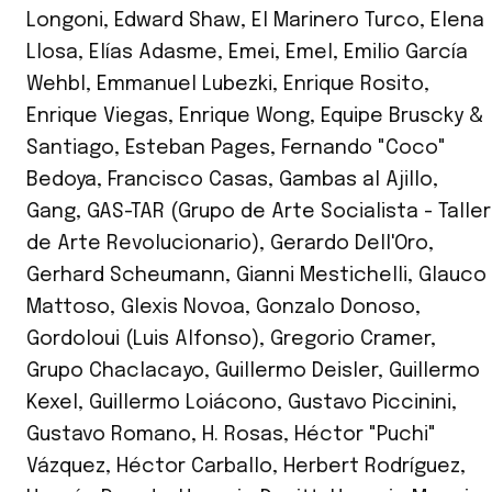
Longoni
,
Edward Shaw
,
El Marinero Turco
,
Elena
Llosa
,
Elías Adasme
,
Emei
,
Emel
,
Emilio García
Wehbl
,
Emmanuel Lubezki
,
Enrique Rosito
,
Enrique Viegas
,
Enrique Wong
,
Equipe Bruscky &
Santiago
,
Esteban Pages
,
Fernando "Coco"
Bedoya
,
Francisco Casas
,
Gambas al Ajillo
,
Gang
,
GAS-TAR (Grupo de Arte Socialista - Taller
de Arte Revolucionario)
,
Gerardo Dell'Oro
,
Gerhard Scheumann
,
Gianni Mestichelli
,
Glauco
Mattoso
,
Glexis Novoa
,
Gonzalo Donoso
,
Gordoloui (Luis Alfonso)
,
Gregorio Cramer
,
Grupo Chaclacayo
,
Guillermo Deisler
,
Guillermo
Kexel
,
Guillermo Loiácono
,
Gustavo Piccinini
,
Gustavo Romano
,
H. Rosas
,
Héctor "Puchi"
Vázquez
,
Héctor Carballo
,
Herbert Rodríguez
,