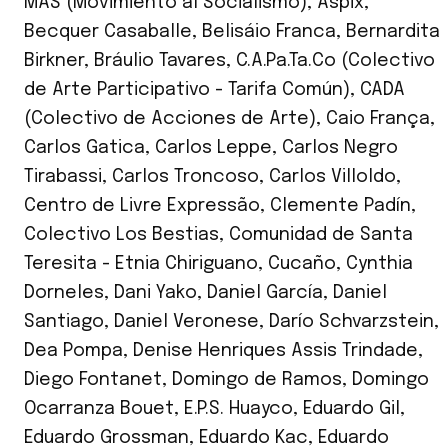
MAS (Movimiento al Socialismo)
,
Aspix
,
Becquer Casaballe
,
Belisáio Franca
,
Bernardita
Birkner
,
Bráulio Tavares
,
C.A.Pa.Ta.Co (Colectivo
de Arte Participativo - Tarifa Común)
,
CADA
(Colectivo de Acciones de Arte)
,
Caio França
,
Carlos Gatica
,
Carlos Leppe
,
Carlos Negro
Tirabassi
,
Carlos Troncoso
,
Carlos Villoldo
,
Centro de Livre Expressão
,
Clemente Padín
,
Colectivo Los Bestias
,
Comunidad de Santa
Teresita - Etnia Chiriguano
,
Cucaño
,
Cynthia
Dorneles
,
Dani Yako
,
Daniel García
,
Daniel
Santiago
,
Daniel Veronese
,
Darío Schvarzstein
,
Dea Pompa
,
Denise Henriques Assis Trindade
,
Diego Fontanet
,
Domingo de Ramos
,
Domingo
Ocarranza Bouet
,
E.P.S. Huayco
,
Eduardo Gil
,
Eduardo Grossman
,
Eduardo Kac
,
Eduardo