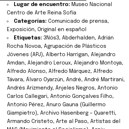
Lugar de encuentro:
Museo Nacional
Centro de Arte Reina Sofía
Categorías:
Comunicado de prensa
,
Exposición
,
Original en español
Etiquetas:
3Nós3
,
Abderhalden
,
Adrián
Rocha Novoa
,
Agrupación de Plásticos
Jóvenes (APJ)
,
Alberto Harrigan
,
Alejandro
Amdan
,
Alejandro Leroux
,
Alejandro Montoya
,
Alfredo Alonso
,
Alfredo Márquez
,
Alfredo
Távara
,
Álvaro Oyarzún
,
André
,
André Martirani
,
Andrés Arizmendy
,
Ánjeles Negros
,
Antonio
Carlos Callegari
,
Antonio Gonçalves Filho
,
Antonio Pérez
,
Anuro Gauna (Guillermo
Giampietro)
,
Archivo Hasenberg – Quaretti
,
Armando Cristeto
,
Arte al Paso
,
Artistas del