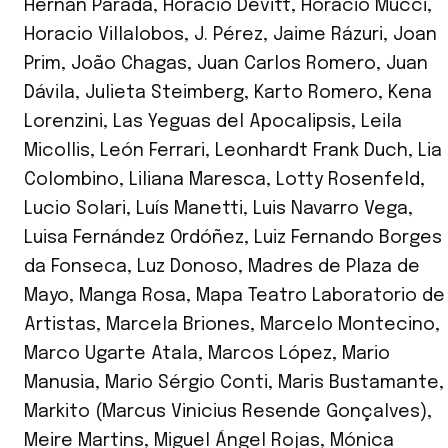
Hernán Parada
,
Horacio Devitt
,
Horacio Mucci
,
Horacio Villalobos
,
J. Pérez
,
Jaime Rázuri
,
Joan
Prim
,
João Chagas
,
Juan Carlos Romero
,
Juan
Dávila
,
Julieta Steimberg
,
Karto Romero
,
Kena
Lorenzini
,
Las Yeguas del Apocalipsis
,
Leila
Micollis
,
León Ferrari
,
Leonhardt Frank Duch
,
Lia
Colombino
,
Liliana Maresca
,
Lotty Rosenfeld
,
Lucio Solari
,
Luís Manetti
,
Luis Navarro Vega
,
Luisa Fernández Ordóñez
,
Luiz Fernando Borges
da Fonseca
,
Luz Donoso
,
Madres de Plaza de
Mayo
,
Manga Rosa
,
Mapa Teatro Laboratorio de
Artistas
,
Marcela Briones
,
Marcelo Montecino
,
Marco Ugarte Atala
,
Marcos López
,
Mario
Manusia
,
Mario Sérgio Conti
,
Maris Bustamante
,
Markito (Marcus Vinicius Resende Gonçalves)
,
Meire Martins
,
Miguel Ángel Rojas
,
Mónica