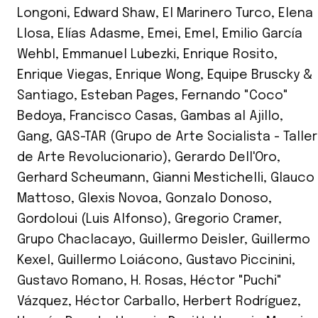
Longoni
,
Edward Shaw
,
El Marinero Turco
,
Elena
Llosa
,
Elías Adasme
,
Emei
,
Emel
,
Emilio García
Wehbl
,
Emmanuel Lubezki
,
Enrique Rosito
,
Enrique Viegas
,
Enrique Wong
,
Equipe Bruscky &
Santiago
,
Esteban Pages
,
Fernando "Coco"
Bedoya
,
Francisco Casas
,
Gambas al Ajillo
,
Gang
,
GAS-TAR (Grupo de Arte Socialista - Taller
de Arte Revolucionario)
,
Gerardo Dell'Oro
,
Gerhard Scheumann
,
Gianni Mestichelli
,
Glauco
Mattoso
,
Glexis Novoa
,
Gonzalo Donoso
,
Gordoloui (Luis Alfonso)
,
Gregorio Cramer
,
Grupo Chaclacayo
,
Guillermo Deisler
,
Guillermo
Kexel
,
Guillermo Loiácono
,
Gustavo Piccinini
,
Gustavo Romano
,
H. Rosas
,
Héctor "Puchi"
Vázquez
,
Héctor Carballo
,
Herbert Rodríguez
,