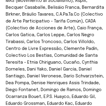
MAS (Movimiento al Socialismo)
,
Aspix
,
Becquer Casaballe
,
Belisáio Franca
,
Bernardita
Birkner
,
Bráulio Tavares
,
C.A.Pa.Ta.Co (Colectivo
de Arte Participativo - Tarifa Común)
,
CADA
(Colectivo de Acciones de Arte)
,
Caio França
,
Carlos Gatica
,
Carlos Leppe
,
Carlos Negro
Tirabassi
,
Carlos Troncoso
,
Carlos Villoldo
,
Centro de Livre Expressão
,
Clemente Padín
,
Colectivo Los Bestias
,
Comunidad de Santa
Teresita - Etnia Chiriguano
,
Cucaño
,
Cynthia
Dorneles
,
Dani Yako
,
Daniel García
,
Daniel
Santiago
,
Daniel Veronese
,
Darío Schvarzstein
,
Dea Pompa
,
Denise Henriques Assis Trindade
,
Diego Fontanet
,
Domingo de Ramos
,
Domingo
Ocarranza Bouet
,
E.P.S. Huayco
,
Eduardo Gil
,
Eduardo Grossman
,
Eduardo Kac
,
Eduardo