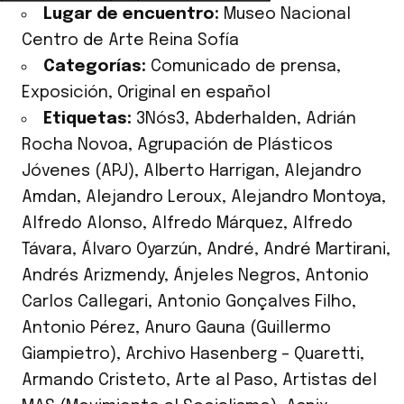
Lugar de encuentro:
Museo Nacional
Centro de Arte Reina Sofía
Categorías:
Comunicado de prensa
,
Exposición
,
Original en español
Etiquetas:
3Nós3
,
Abderhalden
,
Adrián
Rocha Novoa
,
Agrupación de Plásticos
Jóvenes (APJ)
,
Alberto Harrigan
,
Alejandro
Amdan
,
Alejandro Leroux
,
Alejandro Montoya
,
Alfredo Alonso
,
Alfredo Márquez
,
Alfredo
Távara
,
Álvaro Oyarzún
,
André
,
André Martirani
,
Andrés Arizmendy
,
Ánjeles Negros
,
Antonio
Carlos Callegari
,
Antonio Gonçalves Filho
,
Antonio Pérez
,
Anuro Gauna (Guillermo
Giampietro)
,
Archivo Hasenberg – Quaretti
,
Armando Cristeto
,
Arte al Paso
,
Artistas del