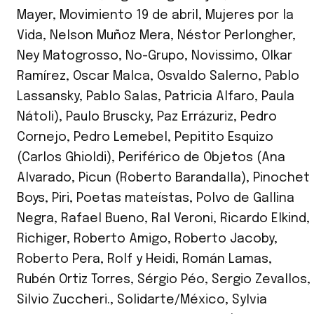
Mayer
,
Movimiento 19 de abril
,
Mujeres por la
Vida
,
Nelson Muñoz Mera
,
Néstor Perlongher
,
Ney Matogrosso
,
No-Grupo
,
Novissimo
,
Olkar
Ramírez
,
Oscar Malca
,
Osvaldo Salerno
,
Pablo
Lassansky
,
Pablo Salas
,
Patricia Alfaro
,
Paula
Nátoli)
,
Paulo Bruscky
,
Paz Errázuriz
,
Pedro
Cornejo
,
Pedro Lemebel
,
Pepitito Esquizo
(Carlos Ghioldi)
,
Periférico de Objetos (Ana
Alvarado
,
Picun (Roberto Barandalla)
,
Pinochet
Boys
,
Piri
,
Poetas mateístas
,
Polvo de Gallina
Negra
,
Rafael Bueno
,
Ral Veroni
,
Ricardo Elkind
,
Richiger
,
Roberto Amigo
,
Roberto Jacoby
,
Roberto Pera
,
Rolf y Heidi
,
Román Lamas
,
Rubén Ortiz Torres
,
Sérgio Péo
,
Sergio Zevallos
,
Silvio Zuccheri.
,
Solidarte/México
,
Sylvia