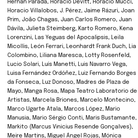
Hernán Parada
,
Horacio Devitt
,
Horacio Mucci
,
Horacio Villalobos
,
J. Pérez
,
Jaime Rázuri
,
Joan
Prim
,
João Chagas
,
Juan Carlos Romero
,
Juan
Dávila
,
Julieta Steimberg
,
Karto Romero
,
Kena
Lorenzini
,
Las Yeguas del Apocalipsis
,
Leila
Micollis
,
León Ferrari
,
Leonhardt Frank Duch
,
Lia
Colombino
,
Liliana Maresca
,
Lotty Rosenfeld
,
Lucio Solari
,
Luís Manetti
,
Luis Navarro Vega
,
Luisa Fernández Ordóñez
,
Luiz Fernando Borges
da Fonseca
,
Luz Donoso
,
Madres de Plaza de
Mayo
,
Manga Rosa
,
Mapa Teatro Laboratorio de
Artistas
,
Marcela Briones
,
Marcelo Montecino
,
Marco Ugarte Atala
,
Marcos López
,
Mario
Manusia
,
Mario Sérgio Conti
,
Maris Bustamante
,
Markito (Marcus Vinicius Resende Gonçalves)
,
Meire Martins
,
Miguel Ángel Rojas
,
Mónica